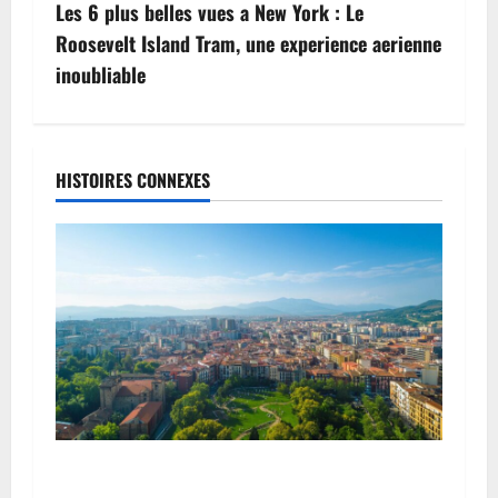
i
Les 6 plus belles vues a New York : Le
g
Roosevelt Island Tram, une experience aerienne
inoubliable
a
t
i
HISTOIRES CONNEXES
o
n
d
’
a
r
Guide pratique et conseils de sécurité –
Pampelune Espagne : un tour complet pour