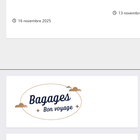
Pampelune Espagne : un tour complet
mois de dé
pour votre voyage serein
13 novembr
16 novembre 2025