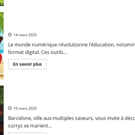
sur
De
Paris
a
la
culture
Guide des Parents : Selection des Meilleurs Cahiers de Vacance
polynesienne
:
14 mars 2025
duree
du
Le monde numérique révolutionne l’éducation, notammen
voyage
vers
format digital. Ces outils...
Hawai
En
En savoir plus
savoir
plus
sur
Guide
des
Parents
:
Selection
5 restaurants authentiques pour deguster des currys halal a Ba
des
Meilleurs
10 mars 2025
Cahiers
de
Barcelone, ville aux multiples saveurs, vous invite à dé
Vacances
Numeriques
currys se marient...
par
Niveau