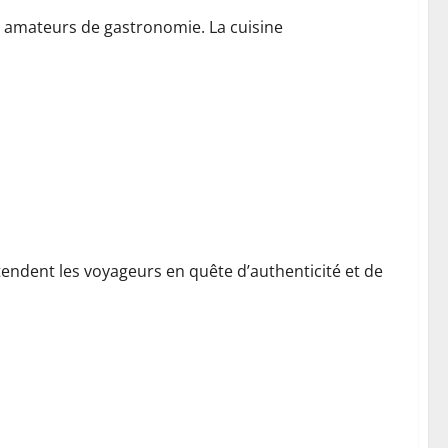
s amateurs de gastronomie. La cuisine
han : l’héritage gothique du château de Josselin
endent les voyageurs en quête d’authenticité et de