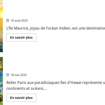
hébergements
en
bord
de
Les merveilles incontournables d’un voyage à l’île Maurice
mer
et
19 août 2025
expériences
inoubliables
L’île Maurice, joyau de l’océan Indien, est une destinat
en
Normandie
En
En savoir plus
savoir
plus
sur
Les
merveilles
incontournables
d’un
voyage
à
De Paris a la culture polynesienne : duree du voyage vers Hawai
l’île
Maurice
18 mai 2025
Relier Paris aux paradisiaques îles d'Hawaï représente u
continents et océans....
En
En savoir plus
savoir
plus