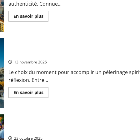
authenticité. Connue...
En
En savoir plus
savoir
plus
sur
Guide
pratique
et
conseils
de
Pourquoi choisir de partir en Omra au mois de décembre ?
sécurité
–
13 novembre 2025
Pampelune
Espagne
Le choix du moment pour accomplir un pèlerinage spiri
:
un
réflexion. Entre...
tour
complet
pour
En
En savoir plus
votre
savoir
voyage
plus
serein
sur
Pourquoi
choisir
de
partir
en
Les 10 plats vietnamiens traditionnels à essayer au Vietnam : de
Omra
au
23 octobre 2025