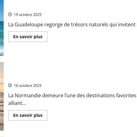
lors
Découvrez la Plage de la Datcha, un paradis tropical en Guadeloup
d’une
escapade
19 octobre 2025
dans
le
La Guadeloupe regorge de trésors naturels qui invitent à
Morbihan
:
l’héritage
En
En savoir plus
gothique
savoir
du
plus
château
sur
de
Découvrez
Josselin
la
Plage
de
la
Datcha,
Découvrez des hébergements en bord de mer et expériences ino
un
paradis
16 octobre 2025
tropical
en
La Normandie demeure l’une des destinations favorites
Guadeloupe
:
alliant...
initiation
au
snorkeling
En
En savoir plus
pour
savoir
toute
plus
la
sur
famille
Découvrez
des