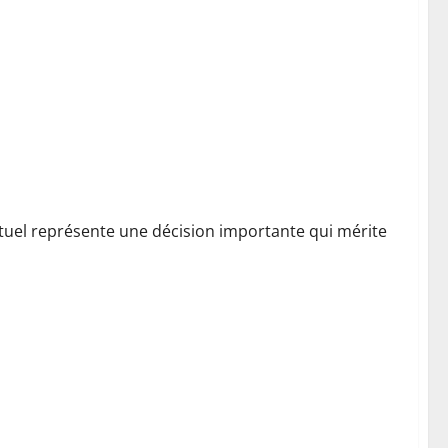
tuel représente une décision importante qui mérite
 la cuisine végétarienne aux saveurs locales