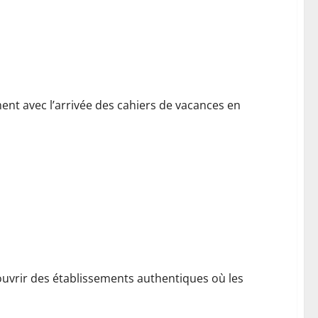
s Numeriques par Niveau
t avec l’arrivée des cahiers de vacances en
rcelone
couvrir des établissements authentiques où les