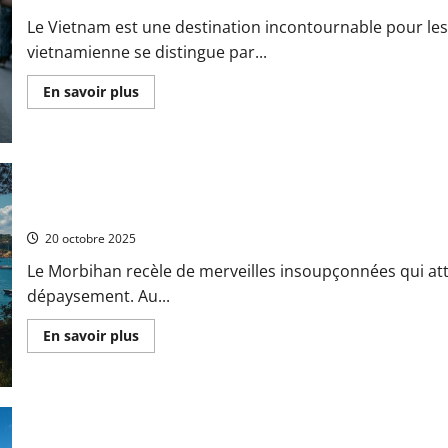
mois
de
Le Vietnam est une destination incontournable pour le
décembre
?
vietnamienne se distingue par...
En
En savoir plus
savoir
plus
sur
Les
10
plats
vietnamiens
traditionnels
Les trésors cachés à découvrir lors d’une escapade dans le Morbi
à
essayer
20 octobre 2025
au
Vietnam
Le Morbihan recèle de merveilles insoupçonnées qui att
:
de
dépaysement. Au...
la
cuisine
végétarienne
En
En savoir plus
aux
savoir
saveurs
plus
locales
sur
Les
trésors
cachés
à
découvrir