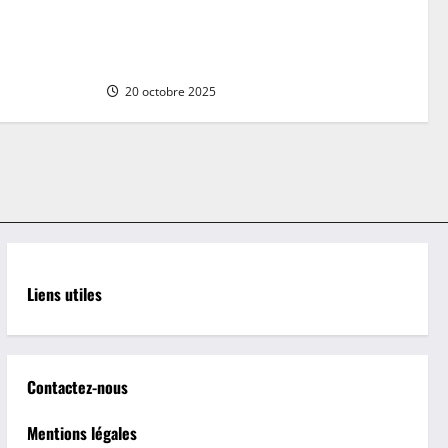
isine
d’une escapade dans le Morbihan :
ales
l’héritage gothique du château de
Josselin
20 octobre 2025
Liens utiles
Contactez-nous
Mentions légales