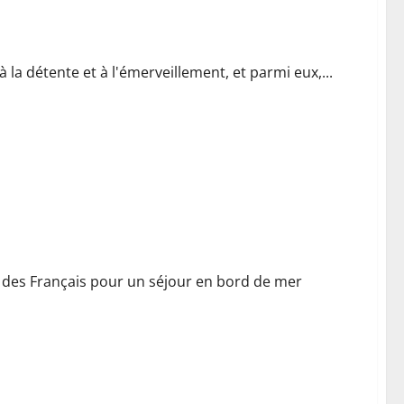
e : initiation au snorkeling pour toute la famille
 la détente et à l'émerveillement, et parmi eux,...
ubliables en Normandie
 des Français pour un séjour en bord de mer