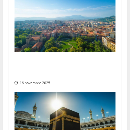
i
o
n
d
’
Guide pratique et conseils de sécurité –
a
Pampelune Espagne : un tour complet pour
r
votre voyage serein
16 novembre 2025
t
i
c
l