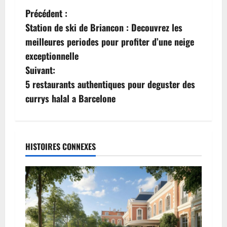
N
Précédent :
Station de ski de Briancon : Decouvrez les
a
meilleures periodes pour profiter d’une neige
v
exceptionnelle
Suivant:
i
5 restaurants authentiques pour deguster des
g
currys halal a Barcelone
a
t
HISTOIRES CONNEXES
i
o
n