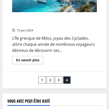
Zoo
de
Berlin,
entre
histoire
et
Quel moyen de transport choisir pour aller a Milos :
modernite
comparatif des options maritimes
15 juin 2024
L’île grecque de Milos, joyau des Cyclades,
attire chaque année de nombreux voyageurs
désireux de découvrir ses...
En
En savoir plus
savoir
plus
sur
Quel
moyen
Pagination
1
2
3
4
de
transport
choisir
des
pour
aller
a
publications
VOUS AVEZ PEUT-ÊTRE RATÉ
Milos
:
comparatif