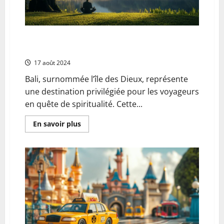
securite
pour
une
vue
spectaculaire
garantie
Les meilleures destinations pour une retraite
spirituelle : Bali, paradis de la meditation en Asie
17 août 2024
Bali, surnommée l’île des Dieux, représente
une destination privilégiée pour les voyageurs
en quête de spiritualité. Cette...
En
En savoir plus
savoir
plus
sur
Les
meilleures
destinations
pour
une
retraite
spirituelle
:
Bali,
paradis
de