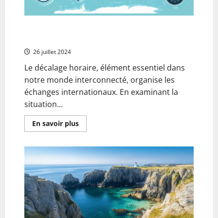
du
taxi
Comprendre le Decalage Horaire entre le Niger et les
Principales Capitales du Monde Entier
26 juillet 2024
Le décalage horaire, élément essentiel dans
notre monde interconnecté, organise les
échanges internationaux. En examinant la
situation...
En
En savoir plus
savoir
plus
sur
Comprendre
le
Decalage
Horaire
entre
le
Niger
et
les
Principales