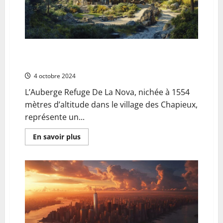
Indispensables
a
Preparer
Avant
Votre
Depart
Decouvrez l’Auberge Refuge De La Nova : Une etape
incontournable sur le Tour du Mont Blanc
4 octobre 2024
L’Auberge Refuge De La Nova, nichée à 1554
mètres d’altitude dans le village des Chapieux,
représente un...
En
En savoir plus
savoir
plus
sur
Decouvrez
l’Auberge
Refuge
De
La
Nova
:
Une
etape