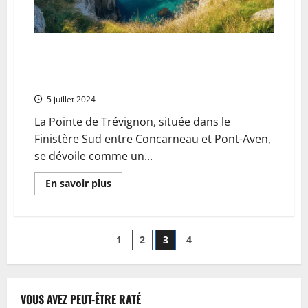
Capitales
du
Monde
Entier
Exploration de la Pointe de Trevignon : A la
decouverte des tresors de la biodiversite marine
bretonne
5 juillet 2024
La Pointe de Trévignon, située dans le
Finistère Sud entre Concarneau et Pont-Aven,
se dévoile comme un...
En
En savoir plus
savoir
plus
sur
Exploration
de
Pagination
1
2
3
4
la
Pointe
de
des
Trevignon
:
A
publications
VOUS AVEZ PEUT-ÊTRE RATÉ
la
decouverte