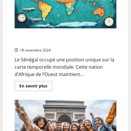
et
astuces
pour
une
premiere
experience
communautaire
L’Histoire fascinante du Decalage Horaire entre le
Senegal et le Monde Entier
18 novembre 2024
Le Sénégal occupe une position unique sur la
carte temporelle mondiale. Cette nation
d’Afrique de l’Ouest maintient...
En
En savoir plus
savoir
plus
sur
L’Histoire
fascinante
du
Decalage
Horaire
entre
le
Senegal