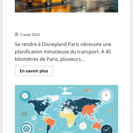
la
meditation
en
Asie
Guide des tarifs de transport vers Disneyland Paris :
Les avantages meconnus du taxi
5 août 2024
Se rendre à Disneyland Paris nécessite une
planification minutieuse du transport. À 40
kilomètres de Paris, plusieurs...
En
En savoir plus
savoir
plus
sur
Guide
des
tarifs
de
transport
vers
Disneyland
Paris
:
Les
avantages
meconnus