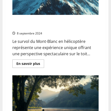
Roosevelt
Island
Tram,
une
experience
aerienne
Survol du Mont-Blanc en helicoptere : les regles de
inoubliable
securite pour une vue spectaculaire garantie
8 septembre 2024
Le survol du Mont-Blanc en hélicoptère
représente une expérience unique offrant
une perspective spectaculaire sur le toit...
En
En savoir plus
savoir
plus
sur
Survol
du
Mont-
Blanc
en
helicoptere
:
les
regles
de