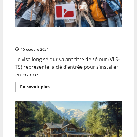
et
le
Monde
Entier
Guide Complet du VLS-TS : Les Documents
Indispensables a Preparer Avant Votre Depart
15 octobre 2024
Le visa long séjour valant titre de séjour (VLS-
TS) représente la clé d’entrée pour s’installer
en France...
En
En savoir plus
savoir
plus
sur
Guide
Complet
du
VLS-
TS
:
Les
Documents