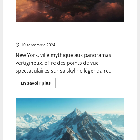
incontournable
sur
le
Tour
du
Mont
Blanc
Les 6 plus belles vues a New York : Le Roosevelt
Island Tram, une experience aerienne inoubliable
10 septembre 2024
New York, ville mythique aux panoramas
vertigineux, offre des points de vue
spectaculaires sur sa skyline légendaire....
En
En savoir plus
savoir
plus
sur
Les
6
plus
belles
vues
a
New
York
:
Le