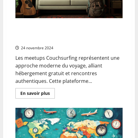
Comment participer aux meetups Couchsurfing :
Guide et astuces pour une premiere experience
communautaire
24 novembre 2024
Les meetups Couchsurfing représentent une
approche moderne du voyage, alliant
hébergement gratuit et rencontres
authentiques. Cette plateforme...
En
En savoir plus
savoir
plus
sur
Comment
participer
aux
meetups
Couchsurfing
:
Guide